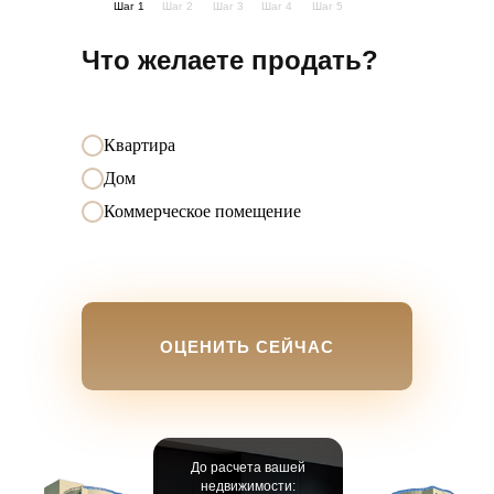
Шаг 1
Шаг 2
Шаг 3
Шаг 4
Шаг 5
01
Что желаете продать?
Профессиональная подача объекта
Фотограф снимает квартиру так, чтобы
она выделялась в ленте. Продающее
Квартира
описание, правильные ракурсы,
Дом
акценты на планировку и район.
Коммерческое помещение
Объявление работает — а не просто
висит.
02
ОЦЕНИТЬ СЕЙЧАС
База покупателей с 2010 года
В CRM-системе — тысячи активных заявок
на покупку. Ваша квартира попадает в
подборку покупателям, которые уже ищут
именно такой вариант. Часть сделок
До расчета вашей
недвижимости:
закрывается до публикации объявления.