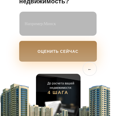
недвижимость?
05
Цена под контролем
Брокер заинтересован продать по
максимальной рыночной цене — от этого
зависит результат. Каждое снижение
обсуждается с вами, каждый торг
ОЦЕНИТЬ СЕЙЧАС
аргументирован.
←
До расчета вашей
недвижимости:
4 ШАГА