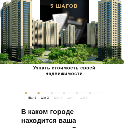
5 ШАГОВ
03
Все площадки, а не одна
Размещаем на realt.by, kufar.by,
domovita.by, международных порталах —
одновременно. Вам не нужно вести 5
аккаунтов и отвечать на десятки звонков.
Узнать стоимость своей
недвижимости
04
Брокер в вашем городе
Шаг 1
Шаг 2
Шаг 3
Шаг 4
Шаг 5
Квартира в Гродно, а вы в Минске? Брокер на
месте проведёт показы, встретит покупателя,
В каком городе
проконтролирует сделку. Офисы в 6 городах —
находится ваша
не нужно ездить.