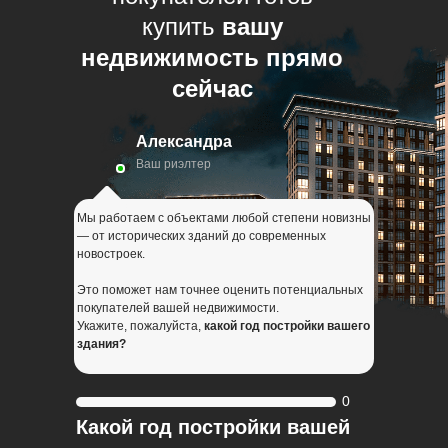
купить
вашу
недвижимость прямо
сейчас
Александра
Ваш риэлтер
Мы работаем с объектами любой степени новизны
— от исторических зданий до современных
новостроек.
Это поможет нам точнее оценить потенциальных
покупателей вашей недвижимости.
Укажите, пожалуйста,
какой год постройки вашего
здания?
0
Какой год постройки вашей