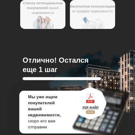
Список потенциальных
Бесплатную консультацию
покупателей
вашей
по продаже недвижимости
недвижимости
Отлично!
Остался
еще 1 шаг
0
Мы уже ищем
покупателей
PDF ФАЙЛ
вашей
10 Мб
недвижимости,
скоро его вам
отправим