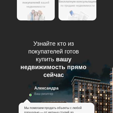
Бесплатную консультацию
покупателей
вашей
по продаже недвижимости
недвижимости
Узнайте кто из
покупателей готов
купить
вашу
недвижимость прямо
сейчас
Александра
Ваш риэлтер
Мы помогаем продать объекты с любой
площадью — от уютных студий до