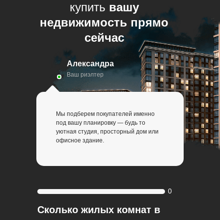
купить
вашу
недвижимость прямо
сейчас
Александра
Ваш риэлтер
Мы подберем покупателей именно
под вашу планировку — будь то
уютная студия, просторный дом или
офисное здание.
0
Сколько жилых комнат в