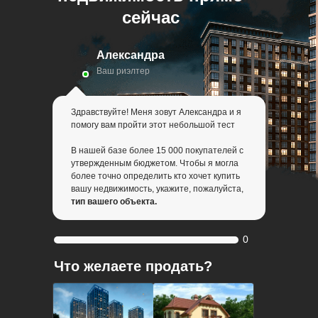
сейчас
Александра
Ваш риэлтер
Здравствуйте! Меня зовут Александра и я
помогу вам пройти этот небольшой тест
В нашей базе более 15 000 покупателей с
утвержденным бюджетом. Чтобы я могла
более точно определить кто хочет купить
вашу недвижимость, укажите, пожалуйста,
тип вашего объекта.
0
Что желаете продать?