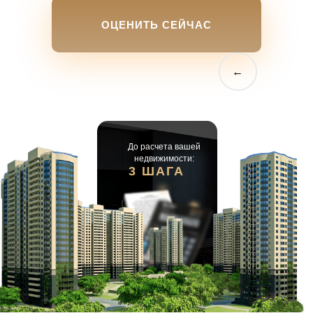
ОЦЕНИТЬ СЕЙЧАС
←
До расчета вашей
недвижимости:
3 ШАГА