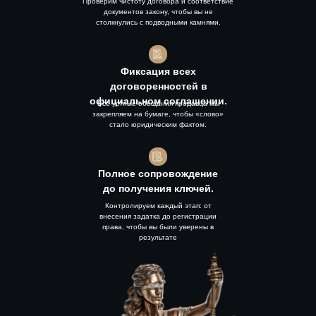
Проверим чистоту договора и соответствие
документов закону, чтобы вы не
столкнулись с подводными камнями.
Фиксация всех
договоренностей в
официальном соглашении.
Все устные обещания продавца мы
закрепляем на бумаге, чтобы «слово»
стало юридическим фактом.
Полное сопровождение
до получения ключей.
Контролируем каждый этап: от
внесения задатка до регистрации
права, чтобы вы были уверены в
результате
Exclusive