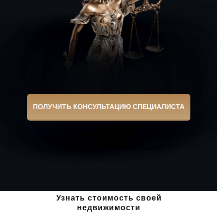
Какую задачу
решаем
?
Агентство недвижимости
в Минске
01
Продать квартиру
ПОЛУЧИТЬ КОНСУЛЬТАЦИЮ СПЕЦИАЛИСТА
Оценка, подготовка, реклама на всех
площадках и сопровождение до
регистрации. Персональный брокер
ведёт сделку от первого звонка до
передачи ключей.
02
Узнать стоимость своей
недвижимости