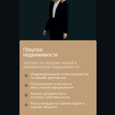
Покупка
недвижимости
Эксперт по покупке жилой и
коммерческой недвижимости
Индивидуальный поиск вариантов
по вашим критериям
Организация и контроль
всех этапов оформления
Анализ документов и
истории собственности
Консультации по презентации и
оценке объекта