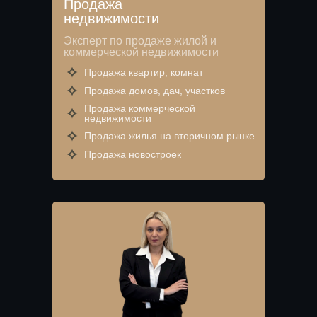
Продажа
недвижимости
Эксперт по продаже жилой и
коммерческой недвижимости
Продажа квартир, комнат
Продажа домов, дач, участков
Продажа коммерческой
недвижимости
Продажа жилья на вторичном рынке
Продажа новостроек