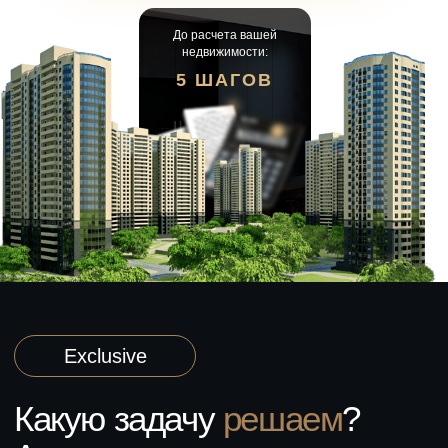
Бесплатный выезд, анализ аналогов и
До расчета вашей
письменное заключение. Реальная цена
недвижимости:
— не завышенная и не заниженная.
5 ШАГОВ
05
Юридическое сопровождение
Проверка документов, договор купли-
продажи, регистрация перехода права.
Юрист контролирует каждый этап.
06
Сдать или снять квартиру
Поиск арендаторов или подбор жилья в
аренду. Договор, акт приёма-передачи,